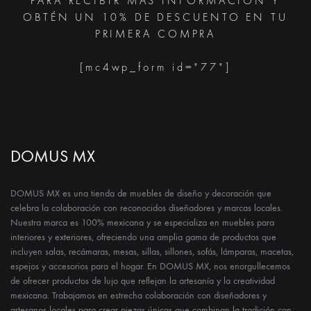
PARA RECIBIR MÁS INFORMACIÓN Y
OBTÉN UN 10% DE DESCUENTO EN TU
PRIMERA COMPRA
[mc4wp_form id="77"]
DOMUS MX
DOMUS MX es una tienda de muebles de diseño y decoración que
celebra la colaboración con reconocidos diseñadores y marcas locales.
Nuestra marca es 100% mexicana y se especializa en muebles para
interiores y exteriores, ofreciendo una amplia gama de productos que
incluyen salas, recámaras, mesas, sillas, sillones, sofás, lámparas, macetas,
espejos y accesorios para el hogar. En DOMUS MX, nos enorgullecemos
de ofrecer productos de lujo que reflejan la artesanía y la creatividad
mexicana. Trabajamos en estrecha colaboración con diseñadores y
artesanos locales para crear piezas únicas que combinan la tradición con