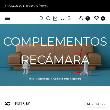
ENVIAMOS A TODO MÉXICO
Cart
Wishl
0
0
COMPLEMENTOS
RECÁMARA
Inicio
Recámara
Complementos Recámara
FILTER BY
SORT BY