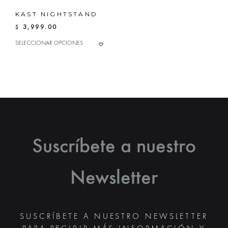
KAST NIGHTSTAND
3,999.00
$
ESTE
SELECCIONAR OPCIONES
ADD
PRODUCTO
TO
TIENE
MÚLTIPLES
WISHLIST
VARIANTES.
LAS
OPCIONES
SE
PUEDEN
ELEGIR
EN
LA
Suscríbete a nuestro
PÁGINA
DE
PRODUCTO
Newsletter
SUSCRÍBETE A NUESTRO NEWSLETTER