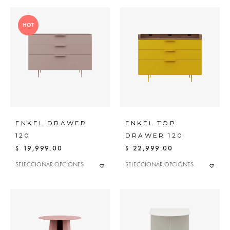
HOT
ENKEL DRAWER
ENKEL TOP
120
DRAWER 120
19,999.00
22,999.00
$
$
ESTE
ESTE
SELECCIONAR OPCIONES
SELECCIONAR OPCIONES
ADD
ADD
PRODUCTO
PRODUC
TO
TO
TIENE
TIENE
MÚLTIPLES
MÚLTIPLES
WISHLIST
WISHL
VARIANTES.
VARIANTE
LAS
LAS
OPCIONES
OPCIONE
SE
SE