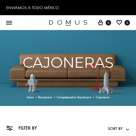
ENVIAMOS A TODO MÉXICO
Cart
Wishl
0
0
CAJONERAS
Inicio
Recámara
Complementos Recámara
Cajoneras
FILTER BY
SORT BY