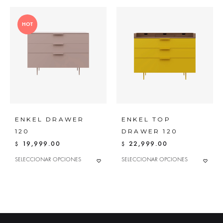
HOT
ENKEL DRAWER
ENKEL TOP
120
DRAWER 120
19,999.00
22,999.00
$
$
ESTE
ESTE
SELECCIONAR OPCIONES
SELECCIONAR OPCIONES
ADD
ADD
PRODUCTO
PRODUC
TO
TO
TIENE
TIENE
MÚLTIPLES
MÚLTIPLES
WISHLIST
WISHL
VARIANTES.
VARIANTE
LAS
LAS
OPCIONES
OPCIONE
SE
SE