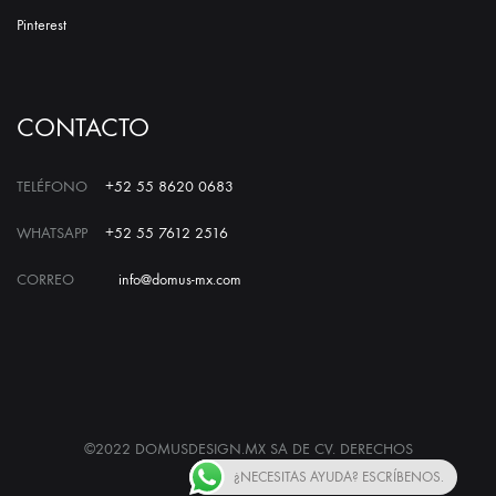
Pinterest
CONTACTO
TELÉFONO
+52 55 8620 0683
WHATSAPP
+52 55 7612 2516
CORREO
info@domus-mx.com
©2022 DOMUSDESIGN.MX SA DE CV. DERECHOS
RESERVADOS
¿NECESITAS AYUDA? ESCRÍBENOS.