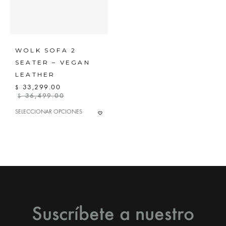
PÁGINA
LA
DE
PÁGINA
PRODUCTO
DE
PRODUC
WOLK SOFA 2
SEATER – VEGAN
LEATHER
33,299.00
$
36,499.00
$
ESTE
SELECCIONAR OPCIONES
ADD
PRODUCTO
TO
TIENE
MÚLTIPLES
WISHLIST
VARIANTES.
LAS
OPCIONES
SE
PUEDEN
ELEGIR
EN
LA
Suscríbete a nuestro
PÁGINA
DE