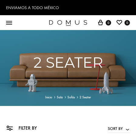
ENVIAMOS A TODO MÉXICO
Cart
Wishl
0
0
2 SEATER
Inicio
Sala
Sofás
2 Seater
FILTER BY
SORT BY