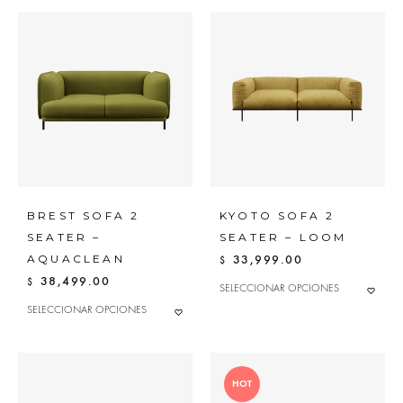
BREST SOFA 2
KYOTO SOFA 2
SEATER –
SEATER – LOOM
AQUACLEAN
33,999.00
$
38,499.00
$
ESTE
SELECCIONAR OPCIONES
ADD
PRODUC
ESTE
SELECCIONAR OPCIONES
ADD
TO
TIENE
PRODUCTO
MÚLTIPLES
TO
WISHL
TIENE
VARIANTE
MÚLTIPLES
WISHLIST
LAS
VARIANTES.
OPCIONE
LAS
HOT
SE
OPCIONES