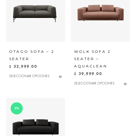
PUEDEN
SE
ELEGIR
PUEDEN
EN
ELEGIR
LA
EN
PÁGINA
LA
DE
PÁGINA
PRODUC
DE
PRODUCTO
OTAGO SOFA – 2
WOLK SOFA 2
SEATER
SEATER –
32,999.00
AQUACLEAN
$
39,999.00
$
ESTE
SELECCIONAR OPCIONES
ADD
PRODUCTO
ESTE
SELECCIONAR OPCIONES
TO
ADD
TIENE
PRODUC
MÚLTIPLES
WISHLIST
TO
TIENE
VARIANTES.
MÚLTIPLES
WISHL
LAS
VARIANTE
OPCIONES
LAS
9%
SE
OPCIONE
PUEDEN
SE
ELEGIR
PUEDEN
EN
ELEGIR
LA
EN