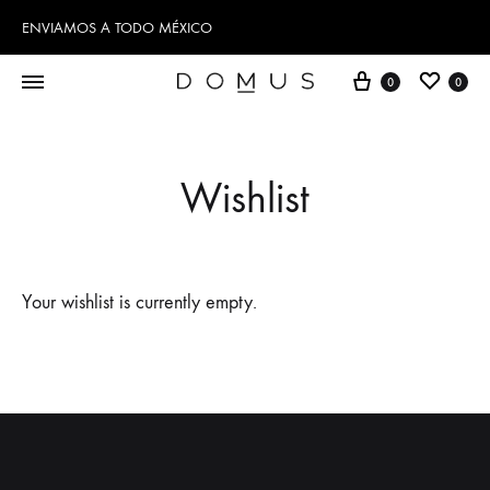
ENVIAMOS A TODO MÉXICO
Cart
Wishl
0
0
Wishlist
Your wishlist is currently empty.