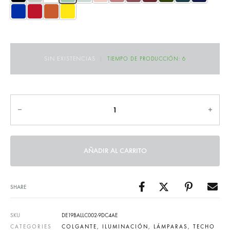
SIN EXISTENCIAS
|
TIEMPO DE PRODUCCIÓN: 6
Cantidad
AÑADIR AL CARRITO
SHARE
SKU
DE19BALLC002-9DC4AE
CATEGORIES
COLGANTE
,
ILUMINACIÓN
,
LÁMPARAS
,
TECHO