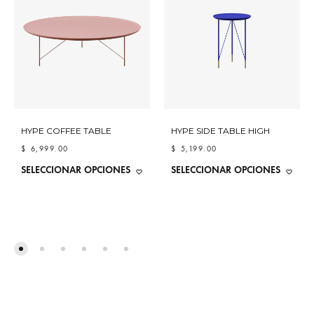
HYPE COFFEE TABLE
HYPE SIDE TABLE HIGH
$
6,999.00
$
5,199.00
ESTE
ESTE
SELECCIONAR OPCIONES
SELECCIONAR OPCIONES
ADD
ADD
PRODUCTO
PRODUC
TO
TO
TIENE
TIENE
MÚLTIPLES
MÚLTIPLES
WISHLIST
WISHL
VARIANTES.
VARIANTE
LAS
LAS
OPCIONES
OPCIONE
SE
SE
PUEDEN
PUEDEN
ELEGIR
ELEGIR
EN
EN
LA
LA
PÁGINA
PÁGINA