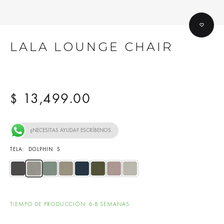
LALA LOUNGE CHAIR
13,499.00
$
¿NECESITAS AYUDA? ESCRÍBENOS.
TELA
DOLPHIN S
CONCRETE S
DOLPHIN S
DUCKEGG S
FLAX S
NAVY S
OLIVE S
ORCHID S
SILVER S
TIEMPO DE PRODUCCIÓN: 6-8 SEMANAS