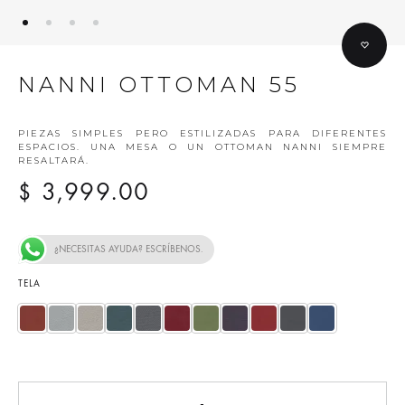
NANNI OTTOMAN 55
PIEZAS SIMPLES PERO ESTILIZADAS PARA DIFERENTES
ESPACIOS. UNA MESA O UN OTTOMAN NANNI SIEMPRE
RESALTARÁ.
3,999.00
$
¿NECESITAS AYUDA? ESCRÍBENOS.
TELA
ARABESQUE C
CLOUD C
FUNGI C
HYDRO C
IRON C
MARS C
NILE C
PLUM C
SAMBA C
SMOKE C
STELLAR C
Cantidad