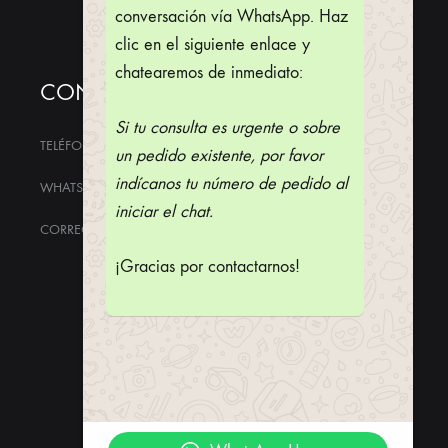
conversación vía WhatsApp. Haz
clic en el siguiente enlace y
chatearemos de inmediato:
CONTACTO
Si tu consulta es urgente o sobre
TELÉFONO
+52 55 8620 0683
un pedido existente, por favor
indícanos tu número de pedido al
WHATSAPP
+52 55 7612 2516
iniciar el chat.
CORREO
info@domus-mx.com
¡Gracias por contactarnos!