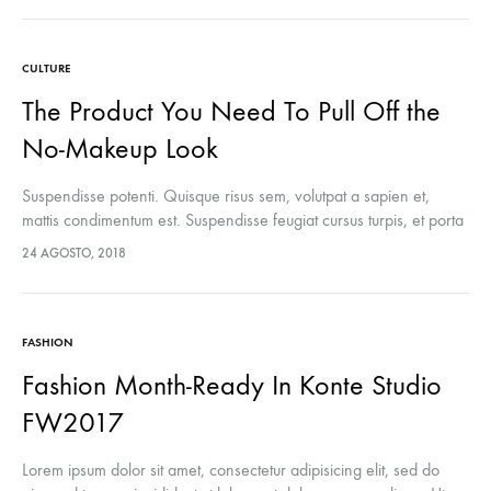
CULTURE
The Product You Need To Pull Off the
No-Makeup Look
Suspendisse potenti. Quisque risus sem, volutpat a sapien et,
mattis condimentum est. Suspendisse feugiat cursus turpis, et porta
lectus euismod accumsan. Nam felis ipsum, eleifend sit amet
24 AGOSTO, 2018
sodales pellentesque, commodo…
FASHION
Fashion Month-Ready In Konte Studio
FW2017
Lorem ipsum dolor sit amet, consectetur adipisicing elit, sed do