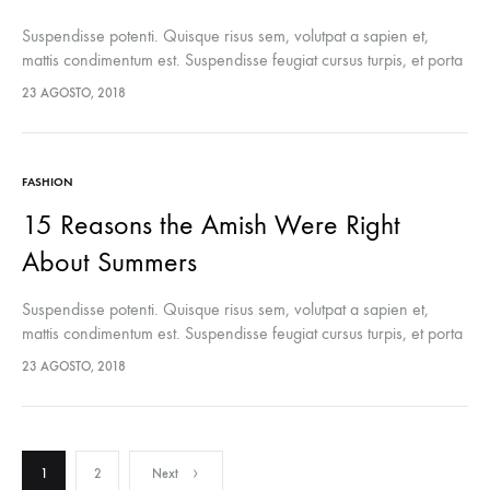
Suspendisse potenti. Quisque risus sem, volutpat a sapien et,
mattis condimentum est. Suspendisse feugiat cursus turpis, et porta
lectus euismod accumsan. Nam felis ipsum, eleifend sit amet
23 AGOSTO, 2018
sodales pellentesque, commodo…
FASHION
15 Reasons the Amish Were Right
About Summers
Suspendisse potenti. Quisque risus sem, volutpat a sapien et,
mattis condimentum est. Suspendisse feugiat cursus turpis, et porta
lectus euismod accumsan. Nam felis ipsum, eleifend sit amet
23 AGOSTO, 2018
sodales pellentesque, commodo…
Paginación
1
2
Next