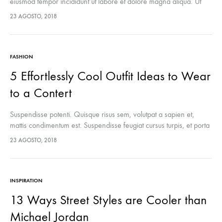
eiusmod tempor incididunt ut labore et dolore magna aliqua. Ut
enim ad minim veniam, quis nostrud exercitation ullamco laboris
23 AGOSTO, 2018
nisi…
FASHION
5 Effortlessly Cool Outfit Ideas to Wear
to a Contert
Suspendisse potenti. Quisque risus sem, volutpat a sapien et,
mattis condimentum est. Suspendisse feugiat cursus turpis, et porta
lectus euismod accumsan. Nam felis ipsum, eleifend sit amet
23 AGOSTO, 2018
sodales pellentesque, commodo…
INSPIRATION
13 Ways Street Styles are Cooler than
Michael Jordan