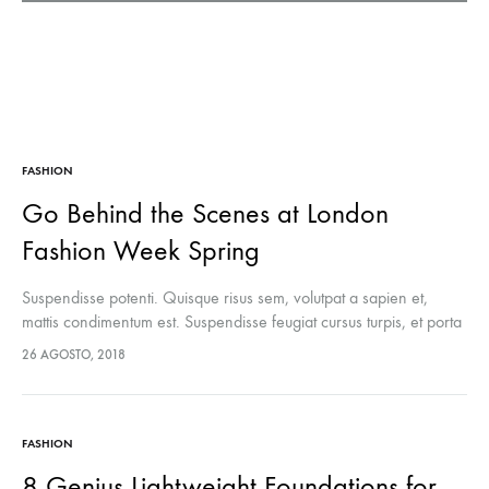
FASHION
Go Behind the Scenes at London
Fashion Week Spring
Suspendisse potenti. Quisque risus sem, volutpat a sapien et,
mattis condimentum est. Suspendisse feugiat cursus turpis, et porta
lectus euismod accumsan. Nam felis ipsum, eleifend sit amet
26 AGOSTO, 2018
sodales pellentesque, commodo…
FASHION
8 Genius Lightweight Foundations for