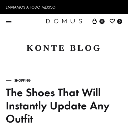
ENVIAMOS A TODO MÉXICO
Cart
Wishl
0
0
KONTE BLOG
SHOPPING
The Shoes That Will
Instantly Update Any
Outfit